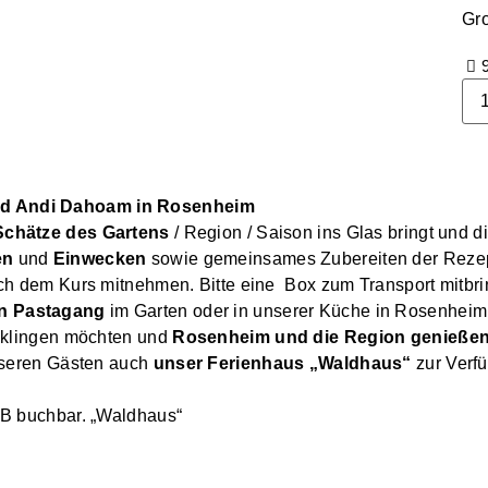
Gr
9
und Andi Dahoam in Rosenheim
Schätze des Gartens
/ Region / Saison ins Glas bringt und d
en
und
Einwecken
sowie gemeinsames Zubereiten der Rezept
h dem Kurs mitnehmen. Bitte eine Box zum Transport mitbring
en Pastagang
im Garten oder in unserer Küche in Rosenheim
usklingen möchten und
Rosenheim und die Region genieße
nseren Gästen auch
unser Ferienhaus „Waldhaus“
zur Verf
nB buchbar. „Waldhaus“