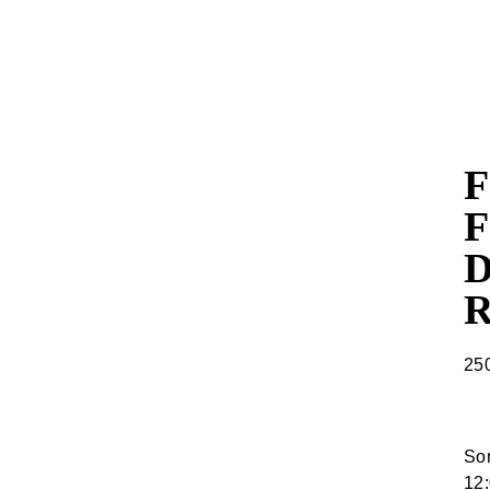
F
F
D
R
25
So
12: