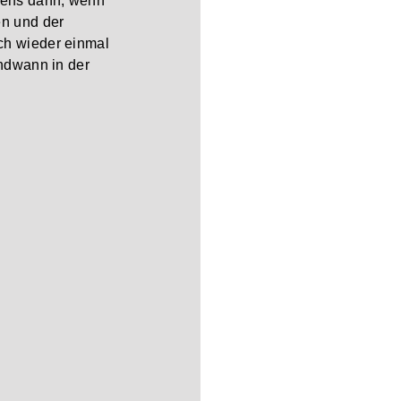
stens dann, wenn
en und der
ch wieder einmal
endwann in der